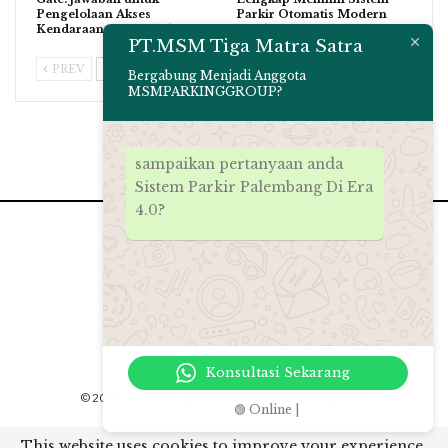
Pengelolaan Akses
Parkir Otomatis Modern
Kendaraan yang Lebih…
untuk Keamanan…
PT.MSM Tiga Matra Satra
PREV
NEXT
Bergabung Menjadi Anggota
MSMPARKINGGROUP?
sampaikan pertanyaan anda
Sistem Parkir Palembang Di Era
4.0?
Konsultasi Sekarang
© 2026 - PT.MSM Tiga Matra Satra. All Rights Reserved.
🟢 Online |
Website Design:
msmparkinggroup 2012
This website uses cookies to improve your experience.