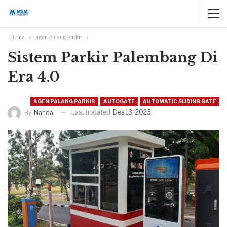
Home
agen palang parkir
Sistem Parkir Palembang Di
Era 4.0
AGEN PALANG PARKIR
AUTOGATE
AUTOMATIC SLIDING GATE
Last updated
Des 13, 2023
By
Nanda