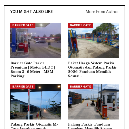
YOU MIGHT ALSO LIKE
More From Author
BARRIER GATE
BARRIER GATE
Barrier Gate Parkir
Paket Harga Sistem Parkir
Premium | Motor BLDC |
Otomatis dan Palang Parkir
Boom 3–6 Meter | MSM
2026: Panduan Memilih
Parking
Sesuai…
BARRIER GATE
BARRIER GATE
Palang Parkir Otomatis M-
Palang Parkir: Panduan
Gate: Jawaban untuk
Lengkap Memilih Sistem