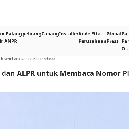
em Palang
peluang
Cabang
Installer
Kode Etik
Global
Pa
ir ANPR
Perusahaan
Press
Par
Ot
tuk Membaca Nomor Plat Kendaraan
R dan ALPR untuk Membaca Nomor P