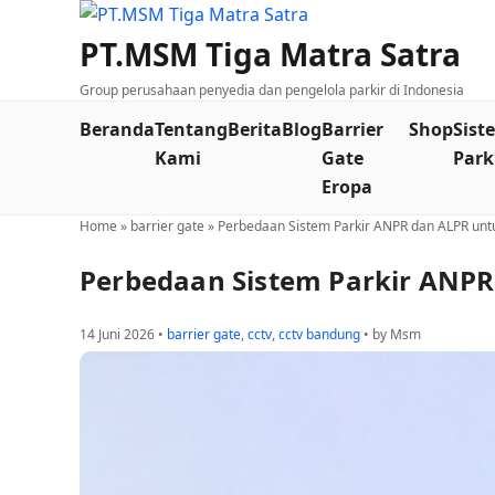
PT.MSM Tiga Matra Satra
Group perusahaan penyedia dan pengelola parkir di Indonesia
Beranda
Tentang
Berita
Blog
Barrier
Shop
Sist
Kami
Gate
Park
Eropa
Home
»
barrier gate
»
Perbedaan Sistem Parkir ANPR dan ALPR un
Perbedaan Sistem Parkir ANP
14 Juni 2026 •
barrier gate
,
cctv
,
cctv bandung
• by Msm