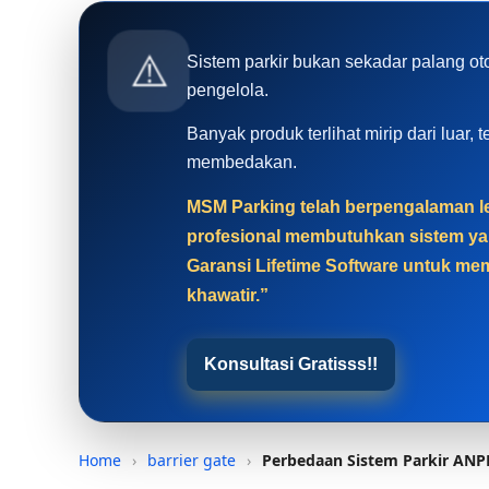
⚠️
Sistem parkir bukan sekadar palang ot
pengelola.
Banyak produk terlihat mirip dari luar
membedakan.
MSM Parking telah berpengalaman leb
profesional membutuhkan sistem yan
Garansi Lifetime Software untuk mem
khawatir.”
Konsultasi Gratisss!!
Home
›
barrier gate
›
Perbedaan Sistem Parkir AN