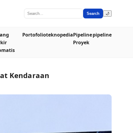
Search
🌙
lang
Portofolio
teknopedia
Pipeline
pipeline
kir
Proyek
omatis
lat Kendaraan