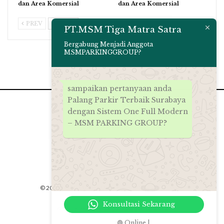
dan Area Komersial
dan Area Komersial
PREV
NEXT
PT.MSM Tiga Matra Satra
Bergabung Menjadi Anggota
MSMPARKINGGROUP?
sampaikan pertanyaan anda
Palang Parkir Terbaik Surabaya
dengan Sistem One Full Modern
– MSM PARKING GROUP?
© 2026 - PT.MSM Tiga Matra Satra. All Rights Reserved.
Konsultasi Sekarang
Website Design:
msmparkinggroup 2012
🟢 Online |