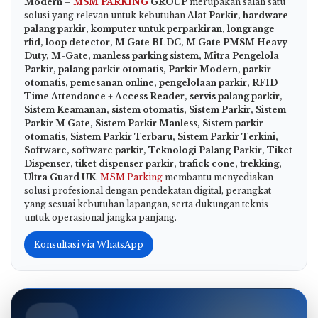
Modern –
MSM PARKING
GROUP
merupakan salah satu
solusi yang relevan untuk kebutuhan
Alat Parkir, hardware
palang parkir, komputer untuk perparkiran, longrange
rfid, loop detector, M Gate BLDC, M Gate PMSM Heavy
Duty, M-Gate, manless parking sistem, Mitra Pengelola
Parkir, palang parkir otomatis, Parkir Modern, parkir
otomatis, pemesanan online, pengelolaan parkir, RFID
Time Attendance + Access Reader, servis palang parkir,
Sistem Keamanan, sistem otomatis, Sistem Parkir, Sistem
Parkir M Gate, Sistem Parkir Manless, Sistem parkir
otomatis, Sistem Parkir Terbaru, Sistem Parkir Terkini,
Software, software parkir, Teknologi Palang Parkir, Tiket
Dispenser, tiket dispenser parkir, trafick cone, trekking,
Ultra Guard UK
.
MSM Parking
membantu menyediakan
solusi profesional dengan pendekatan digital, perangkat
yang sesuai kebutuhan lapangan, serta dukungan teknis
untuk operasional jangka panjang.
Konsultasi via WhatsApp