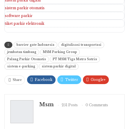
sistem parkir digital
sistem parkir otomatis
software parkir
tiket parkir elektronik
barrier gate Indonesia
digitalisasi transportasi
jembatan timbang
MSM Parking Group
Palang Parkir Otomatis
PT MSM Tiga Matra Satria
sistem e-parking
sistem parkir digital
Facebook
Twitter
Google+
Share
ReddIt
WhatsApp
Pinterest
Email
Msm
251 Posts
0 Comments