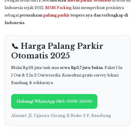
Dengan lebih dari
1.500 instalasi
sistem parkir otomatis
di seluruh
Indonesia sejak 2012,
MSM Parking
kini memperkuat posisinya
sebagai
perusahaan
palang parkir
terpercaya dan terlengkap di
Indonesia
.
📞 Harga Palang Parkir
Otomatis 2025
Mulai Rp28 juta/unit atau
sewa Rp3,7 juta/bulan
. Paket 1 In
1 Out & 2 In 2 Out tersedia. Konsultasi gratis survey lokasi
Bandung & sekitarnya.
Hubungi WhatsApp 0851-0009-56600
Alamat: Jl. Cijaura Girang II Ruko 2 F, Bandung