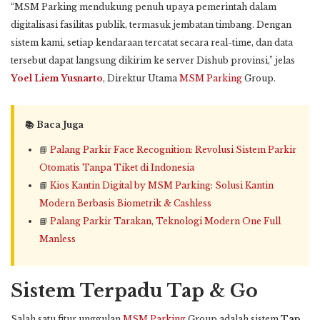
“MSM Parking mendukung penuh upaya pemerintah dalam
digitalisasi fasilitas publik, termasuk jembatan timbang. Dengan
sistem kami, setiap kendaraan tercatat secara real-time, dan data
tersebut dapat langsung dikirim ke server Dishub provinsi,” jelas
Yoel Liem Yusnarto
, Direktur Utama
MSM Parking
Group.
📚 Baca Juga
📘
Palang Parkir Face Recognition: Revolusi Sistem Parkir
Otomatis Tanpa Tiket di Indonesia
📘
Kios Kantin Digital by MSM Parking: Solusi Kantin
Modern Berbasis Biometrik & Cashless
📘
Palang Parkir Tarakan, Teknologi Modern One Full
Manless
Sistem Terpadu Tap & Go
Salah satu fitur unggulan
MSM Parking
Group adalah sistem
Tap