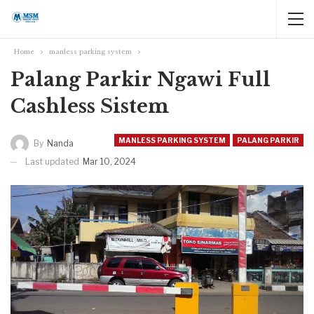
Home
manless parking system
Palang Parkir Ngawi Full
Cashless Sistem
MANLESS PARKING SYSTEM
PALANG PARKIR
By
Nanda
Last updated
Mar 10, 2024