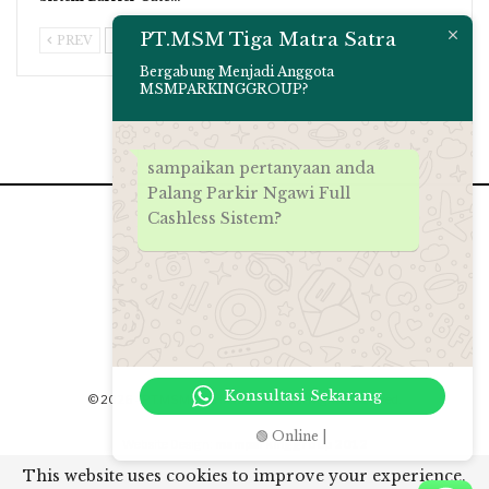
PT.MSM Tiga Matra Satra
PREV
NEXT
Bergabung Menjadi Anggota
MSMPARKINGGROUP?
sampaikan pertanyaan anda
Palang Parkir Ngawi Full
Cashless Sistem?
Konsultasi Sekarang
© 2026 - PT.MSM Tiga Matra Satra. All Rights Reserved.
🟢 Online |
Website Design:
msmparkinggroup 2012
This website uses cookies to improve your experience.