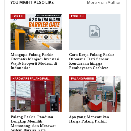
YOU MIGHT ALSO LIKE
More From Author
LOKASI
ENGLISH
Mengapa Palang Parkir
Cara Kerja Palang Parkir
Otomatis Menjadi Investasi
Otomatis: Dari Sensor
Wajib Properti Modern di
Kendaraan hingga
Indonesia?
Pembayaran Cashless
HARDWARE PALANG PARKIR
PALANG PARKIR
Palang Parkir: Panduan
Apa yang Menentukan
Lengkap Memilih,
Harga Palang Parkir?
Memasang, dan Merawat
Sistem Barrier Gate…