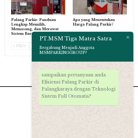
Palang Parkir: Panduan
Apa yang Menentukan
Lengkap Memilih,
Harga Palang Parkir?
Memasang, dan Merawat
Sistem Barrier Gate…
PT.MSM Tiga Matra Satra
PREV
NEXT
Bergabung Menjadi Anggota
MSMPARKINGGROUP?
sampaikan pertanyaan anda
Efisiensi Palang Parkir di
Palangkaraya dengan Teknologi
Sistem Full Otomatis?