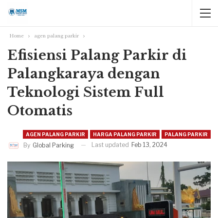
Home
agen palang parkir
Efisiensi Palang Parkir di
Palangkaraya dengan
Teknologi Sistem Full
Otomatis
AGEN PALANG PARKIR
HARGA PALANG PARKIR
PALANG PARKIR
Last updated
Feb 13, 2024
By
Global Parking