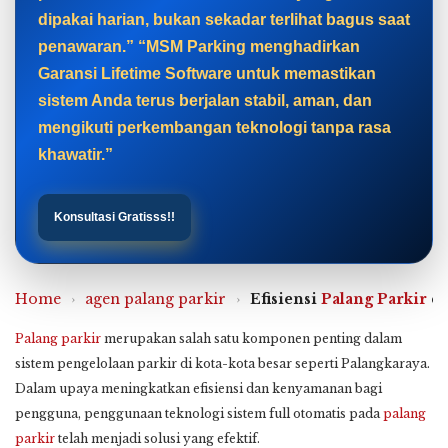
dipakai harian, bukan sekadar terlihat bagus saat
penawaran.” “MSM Parking menghadirkan
Garansi Lifetime Software untuk memastikan
sistem Anda terus berjalan stabil, aman, dan
mengikuti perkembangan teknologi tanpa rasa
khawatir.”
Konsultasi Gratisss!!
Home
›
agen palang parkir
›
Efisiensi
Palang Parkir
di
Palang parkir
merupakan salah satu komponen penting dalam
sistem pengelolaan parkir di kota-kota besar seperti Palangkaraya.
Dalam upaya meningkatkan efisiensi dan kenyamanan bagi
pengguna, penggunaan teknologi sistem full otomatis pada
palang
parkir
telah menjadi solusi yang efektif.