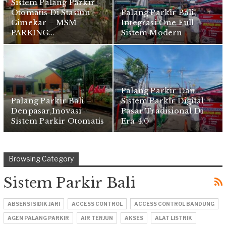
Sistem Palang Parkir
Otomatis Di Stasiun
Palang Parkir Bali,
Cimekar – MSM
Integrasi One Full
PARKING…
Sistem Modern
Palang Parkir Dan
Palang Parkir Bali –
Sistem Parkir Digital
Denpasar,Inovasi
Pasar Tradisional Di
Sistem Parkir Otomatis
Era 4.0
Browsing Category
Sistem Parkir Bali
ABSENSI SIDIK JARI
ACCESS CONTROL
ACCESS CONTROL BANDUNG
AGEN PALANG PARKIR
AIR TERJUN
AKSES
ALAT LISTRIK