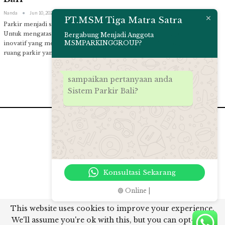
Nanda
Jun 10, 2023
PT.MSM Tiga Matra Satra
Parkir menjadi salah satu tantangan utama di kota-kota padat seperti Bali.
Untuk mengatasi masalah ini, Palang Parkir Bali hadir dengan solusi
Bergabung Menjadi Anggota
MSMPARKINGGROUP?
inovatif yang memanfaatkan teknologi canggih untuk mengoptimalkan
ruang parkir yang…
sampaikan pertanyaan anda
Sistem Parkir Bali?
Konsultasi Sekarang
🟢 Online |
© 2026 - PT.MSM Tiga Matra Satra. All Rights Reserved.
This website uses cookies to improve your experience.
We'll assume you're ok with this, but you can opt-out if