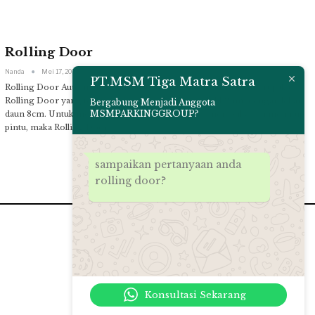
Rolling Door
Nanda
Mei 17, 2013
PT.MSM Tiga Matra Satra
Rolling Door Automatic 1.2mm atau Rolling Door Otomatis merupakan
Rolling Door yang terbuat dari bahan slet daun solid 1.2mm dengan lebar
Bergabung Menjadi Anggota
MSMPARKINGGROUP?
daun 8cm. Untuk mendapatkan kemudahan dalam membuka dan menutup
pintu, maka Rolling Door…
sampaikan pertanyaan anda
rolling door?
Konsultasi Sekarang