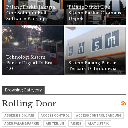
Palang Parkir Jakarta,
Palang Parkir Dan
One Solution Full
Sistem Parkir Otomatis
Software Parking
Depok
Teknologi Sistem
Parkir Digital Di Era
Sistem Palang Parkir
4.0
Terbaik Di Indonesia
Browsing Category
Rolling Door
ABSENSI SIDIK JARI
ACCESS CONTROL
ACCESS CONTROL BANDUNG
AGEN PALANG PARKIR
AIR TERJUN
AKSES
ALAT LISTRIK