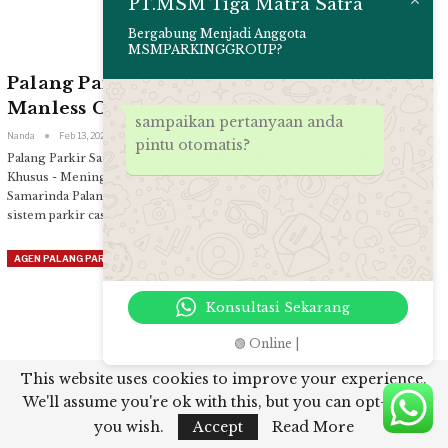
PT.MSM Tiga Matra Satra
Bergabung Menjadi Anggota
MSMPARKINGGROUP?
Palang Parkir Samarinda, One Full Sistem
Manless Cashless
sampaikan pertanyaan anda
Nanda
Feb 13, 2024
pintu otomatis?
Palang Parkir Samarinda, Sistem Parkir Cashless di Kawasan Ekonomi
Khusus - Meningkatkan Efisiensi dan Keamanan Transaksi di Kota
Samarinda
Palang Parkir Samarinda, Dalam era digital ini, penggunaan
sistem parkir cashless semakin
…
AGEN PALANG PARKIR
Konsultasi Sekarang
🟢 Online |
This website uses cookies to improve your experience.
We'll assume you're ok with this, but you can opt-out if
Palang Parkir Madiun, One Full Sistem
you wish.
Accept
Read More
Cashless