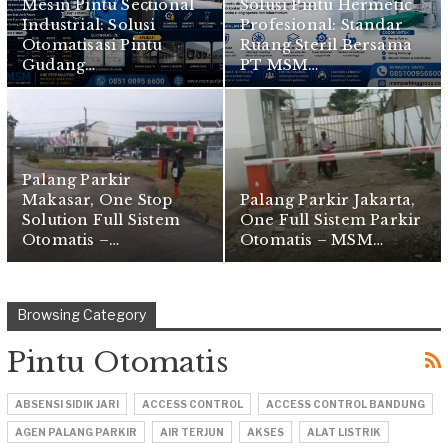
Mesin Pintu Sectional
Solusi Pintu Hermetic
Industrial: Solusi
Profesional: Standar
Otomatisasi Pintu
Ruang Steril Bersama
Gudang…
PT MSM…
Palang Parkir
Makasar, One Stop
Palang Parkir Jakarta,
Solution Full Sistem
One Full Sistem Parkir
Otomatis –…
Otomatis – MSM…
Browsing Category
Pintu Otomatis
ABSENSI SIDIK JARI
ACCESS CONTROL
ACCESS CONTROL BANDUNG
AGEN PALANG PARKIR
AIR TERJUN
AKSES
ALAT LISTRIK