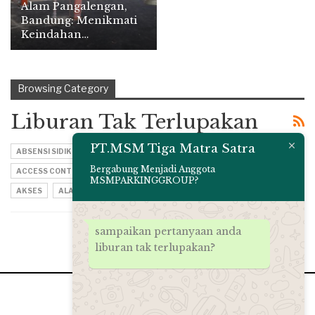
Alam Pangalengan,
Bandung: Menikmati
Keindahan…
Browsing Category
Liburan Tak Terlupakan
PT.MSM Tiga Matra Satra
ABSENSI SIDIK JARI
ACCESS CONTROL
Bergabung Menjadi Anggota
ACCESS CONTROL BANDUNG
AGEN PALANG PARKIR
AIR TERJUN
MSMPARKINGGROUP?
AKSES
ALAT LISTRIK
sampaikan pertanyaan anda
liburan tak terlupakan?