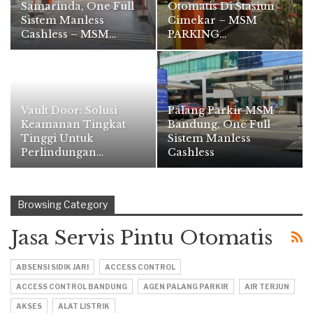
Samarinda, One Full
Otomatis Di Stasiun
Sistem Manless
Cimekar – MSM
Cashless – MSM…
PARKING…
Vault Door: Solusi
Palang Parkir MSM
Keamanan Tingkat
Bandung, One Full
Tinggi Untuk
Sistem Manless
Perlindungan…
Cashless
Browsing Category
Jasa Servis Pintu Otomatis
ABSENSI SIDIK JARI
ACCESS CONTROL
ACCESS CONTROL BANDUNG
AGEN PALANG PARKIR
AIR TERJUN
AKSES
ALAT LISTRIK