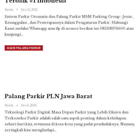
Terbaik #1 Indonesia
Nanda
Des 12, 2023
Sistem Parkir Otomatis dan Palang Parkir MSM Parking Group : Jenis ,
Keunggulan , dan Penerapannya dalam Pengaturan Parkir.
Hubungi
Kami melalui Whatsapp atau tlp di nomor berikut ini 081318976600 atau
kunjungi
…
AGEN PALANG PARKIR
Palang Parkir PLN Jawa Barat
Nanda
Des 6, 2023
Teknologi Parkir Digital: Masa Depan Parkir yang Lebih Efisien dan
Terkoneksi
Parkir adalah salah satu aspek penting dalam kehidupan
sehari-hari kita, terutama di kota-kota yang padat penduduknya. Namun,
seringkali kita menghadapi
…