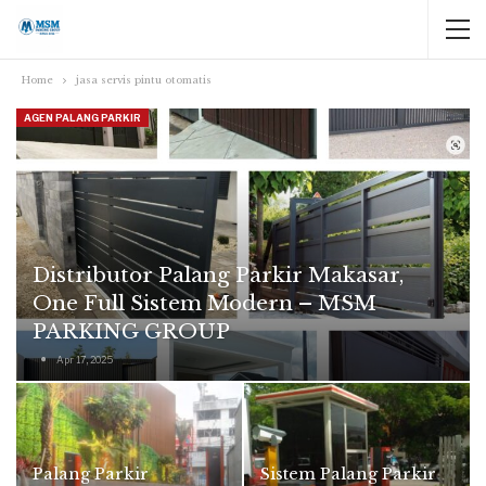
Home
jasa servis pintu otomatis
AGEN PALANG PARKIR
Distributor Palang Parkir Makasar,
One Full Sistem Modern – MSM
PARKING GROUP
Apr 17, 2025
Palang Parkir
Sistem Palang Parkir