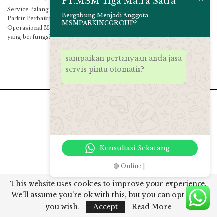
PT.MSM Tiga Matra Satra
Service Palang Parkir Service Barrier Gate / Jasa Perbaikan Palang
Bergabung Menjadi Anggota
Parkir Perbaikan Unit Elektronik dan Mekanik untuk Kelancaran
MSMPARKINGGROUP?
Operasional Mesin Palang Parkir AndaMemiliki mesin palang parkir
yang berfungsi dengan baik sangat…
sampaikan pertanyaan anda jasa
servis pintu otomatis?
Konsultasi Sekarang
🟢 Online |
This website uses cookies to improve your experience.
© 2026 - PT.MSM Tiga Matra Satra. All Rights Reserved.
We'll assume you're ok with this, but you can opt-out if
Website Design:
msmparkinggroup 2012
you wish.
Accept
Read More