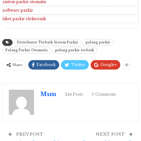
sistem parkir otomatis
software parkir
tiket parkir elektronik
Distributor Terbaik Sistem Parkir
palang parkir
Palang Parkir Otomatis
palang parkir terbaik
Facebook
Twitter
Google+
Share
Msm
244 Posts
0 Comments
PREV POST
NEXT POST