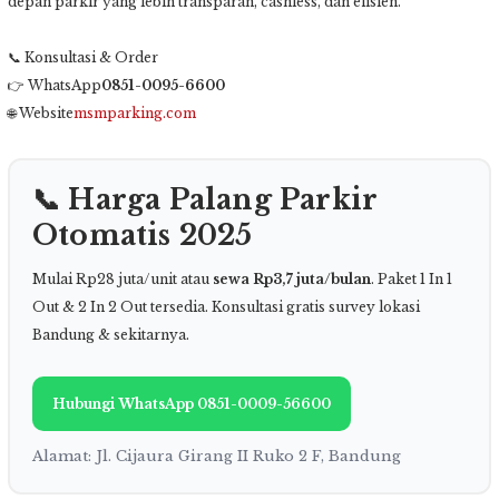
depan parkir yang lebih transparan, cashless, dan efisien.
📞 Konsultasi & Order
👉 WhatsApp
0851-0095-6600
🌐 Website
msmparking.com
📞 Harga Palang Parkir
Otomatis 2025
Mulai Rp28 juta/unit atau
sewa Rp3,7 juta/bulan
. Paket 1 In 1
Out & 2 In 2 Out tersedia. Konsultasi gratis survey lokasi
Bandung & sekitarnya.
Hubungi WhatsApp 0851-0009-56600
Alamat: Jl. Cijaura Girang II Ruko 2 F, Bandung