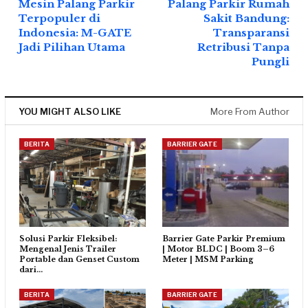
Mesin Palang Parkir
Palang Parkir Rumah
Terpopuler di
Sakit Bandung:
Indonesia: M-GATE
Transparansi
Jadi Pilihan Utama
Retribusi Tanpa
Pungli
YOU MIGHT ALSO LIKE
More From Author
BERITA
BARRIER GATE
Solusi Parkir Fleksibel:
Barrier Gate Parkir Premium
Mengenal Jenis Trailer
| Motor BLDC | Boom 3–6
Portable dan Genset Custom
Meter | MSM Parking
dari…
BERITA
BARRIER GATE