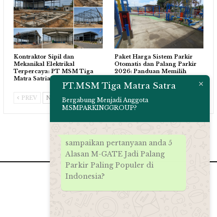
Kontraktor Sipil dan
Paket Harga Sistem Parkir
Mekanikal Elektrikal
Otomatis dan Palang Parkir
Terpercaya: PT MSM Tiga
2026: Panduan Memilih
Matra Satria…
Sesuai…
PT.MSM Tiga Matra Satra
PREV
NEXT
Bergabung Menjadi Anggota
MSMPARKINGGROUP?
sampaikan pertanyaan anda 5
Alasan M-GATE Jadi Palang
Parkir Paling Populer di
Indonesia?