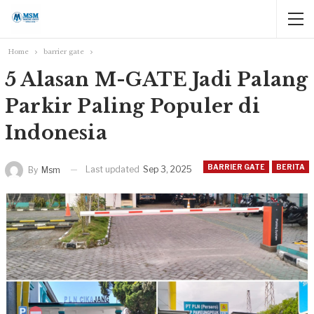
Home
barrier gate
5 Alasan M-GATE Jadi Palang
Parkir Paling Populer di
Indonesia
BARRIER GATE
BERITA
Last updated
Sep 3, 2025
By
Msm